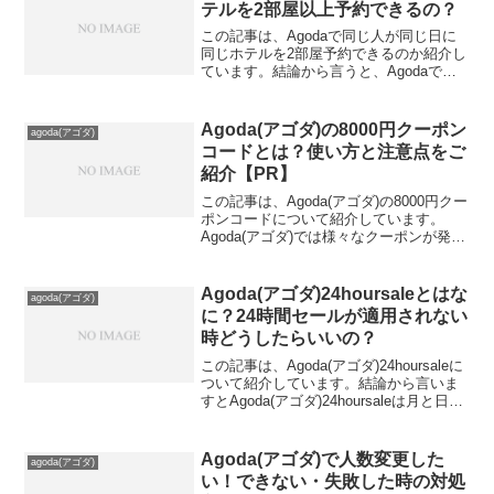
テルを2部屋以上予約できるの？
この記事は、Agodaで同じ人が同じ日に
同じホテルを2部屋予約できるのか紹介し
ています。結論から言うと、Agodaで同
じ人が同じ日に同じホテルを2部屋予約す
ることは、通常の手続きでは少し複雑な
場合がありますが、方法次第では可能で
Agoda(アゴダ)の8000円クーポン
agoda(アゴダ)
す。重要なの...
コードとは？使い方と注意点をご
紹介【PR】
この記事は、Agoda(アゴダ)の8000円クー
ポンコードについて紹介しています。
Agoda(アゴダ)では様々なクーポンが発行
されていますが、その中でも注目されて
いるのが「8000円クーポン」です。この
クーポンは残念ですが、最大8000円オ...
Agoda(アゴダ)24hoursaleとはな
agoda(アゴダ)
に？24時間セールが適用されない
時どうしたらいいの？
この記事は、Agoda(アゴダ)24hoursaleに
ついて紹介しています。結論から言いま
すとAgoda(アゴダ)24hoursaleは月と日に
ちがゾロ目になる日24時間限定のセール
ンあんですよ。ただ月に1回だけのチャン
スです。Agoda(...
Agoda(アゴダ)で人数変更した
agoda(アゴダ)
い！できない・失敗した時の対処