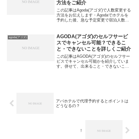
方法をご紹介
この記事はAgoda(アゴダ)で人数変更する
方法をお伝えします・Agodaでホテルを
予約した後、急な予定変更で宿泊人数を
変更しなければならないことがあります
よね。しかし、Agodaのマイページ上で
は人数変更が直接できないことをご存知
AGODA(アゴダ)のセルフサービ
agoda(アゴダ)
でしょう...
スでキャンセル可能？できるこ
と・できないことを詳しくご紹介
この記事はAGODA(アゴダ)のセルフサー
ビスでキャンセル可能かを紹介していま
す。併せて、出来ること・できないこと
も併せて紹介しています。この記事を読
んでAGODA(アゴダ)のセルフサービスを
しっかり利用してくださいね！⇒アゴダ
でセルフサー...
アパホテルで代理予約するとポイントは
どうなるの？
！