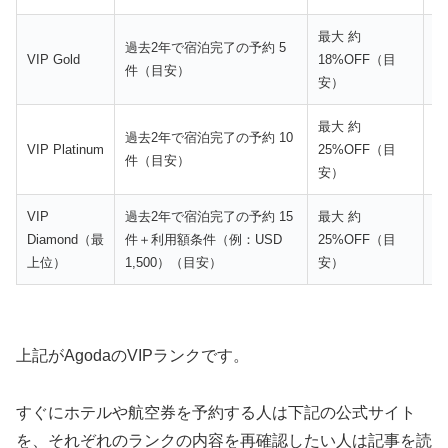
最大 約
過去2年で宿泊完了の予約 5
V
VIP Gold
18%OFF（目
件（目安）
が
安）
最大 約
（
過去2年で宿泊完了の予約 10
VIP Platinum
25%OFF（目
ッ
件（目安）
安）
セ
VIP
過去2年で宿泊完了の予約 15
最大 約
優
Diamond（最
件＋利用額条件（例：USD
25%OFF（目
先
上位）
1,500）（目安）
安）
対
上記がAgodaのVIPランクです。
すぐにホテルや航空券を予約する人は下記の公式サイト
を、それぞれのランクの内容を再確認したい人は記事を読