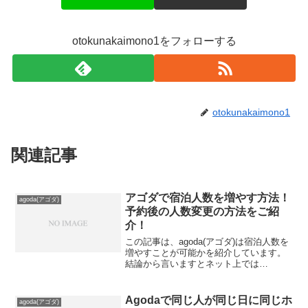
otokunakaimono1をフォローする
otokunakaimono1
関連記事
アゴダで宿泊人数を増やす方法！
agoda(アゴダ)
予約後の人数変更の方法をご紹
介！
この記事は、agoda(アゴダ)は宿泊人数を
増やすことが可能かを紹介しています。
結論から言いますとネット上では
agoda(アゴダ)は宿泊人数を増やすことは
できません。予約の取り直ししかないん
ですよ。早速予約の取り直しをする人は
Agodaで同じ人が同じ日に同じホ
agoda(アゴダ)
下記の公式サイ...