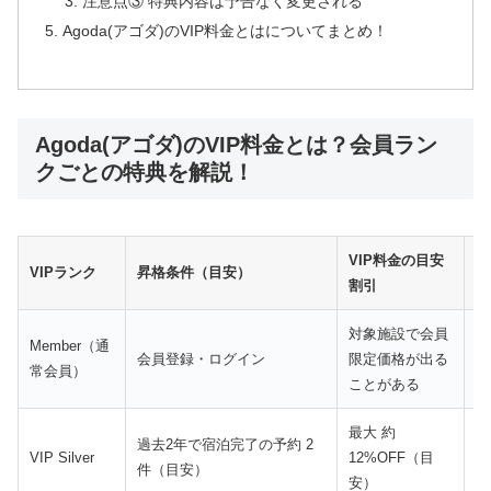
注意点③ 特典内容は予告なく変更される
Agoda(アゴダ)のVIP料金とはについてまとめ！
Agoda(アゴダ)のVIP料金とは？会員ラン
クごとの特典を解説！
VIP料金の目安
VIPランク
昇格条件（目安）
主
割引
対象施設で会員
Member（通
会
会員登録・ログイン
限定価格が出る
常会員）
別
ことがある
最大 約
過去2年で宿泊完了の予約 2
V
VIP Silver
12%OFF（目
件（目安）
引
安）