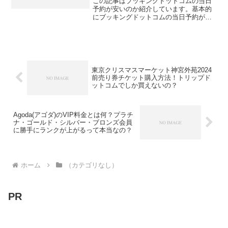
この記事はブッキングドットコムの当日
予約が安いのか紹介しています。基本的
にブッキングドットコムの当日予約が安
いです。早速当日予約をする人は下記の
公式サイトを、ブッキングドットコムの
当日予約が安い理由について知りたい人
はこの記事を読み進めてく...
東京クリスマスマーケット神宮外苑2024
前売り券チケット購入方法！トリップド
ットコムでしか買えないの？
Agoda(アゴダ)のVIP料金とは何？プラチ
ナ・ゴールド・シルバー・ブロンズ会員
に勝手にランクが上がるって本当なの？
ホーム
（カテゴリなし）
PR