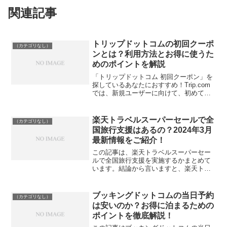
関連記事
トリップドットコムの初回クーポ
（カテゴリなし）
ンとは？利用方法とお得に使うた
めのポイントを解説
「トリップドットコム 初回クーポン」を
探しているあなたにおすすめ！Trip.com
では、新規ユーザーに向けて、初めての
予約時に割引が受けられる初回クーポン
が提供されています。この記事では、こ
の初回クーポンの使い方、メリット、そ
楽天トラベルスーパーセールで全
（カテゴリなし）
してお得に利用...
国旅行支援はあるの？2024年3月
最新情報をご紹介！
この記事は、楽天トラベルスーパーセー
ルで全国旅行支援を実施するかまとめて
います。結論から言いますと、楽天トラ
ベルスーパーセールに限らず全国旅行支
援は終わっていますが、楽天トラベルス
ーパーセールは、年に4回しかない旅行を
ブッキングドットコムの当日予約
（カテゴリなし）
格安で予約できるチャン...
は安いのか？お得に泊まるための
ポイントを徹底解説！