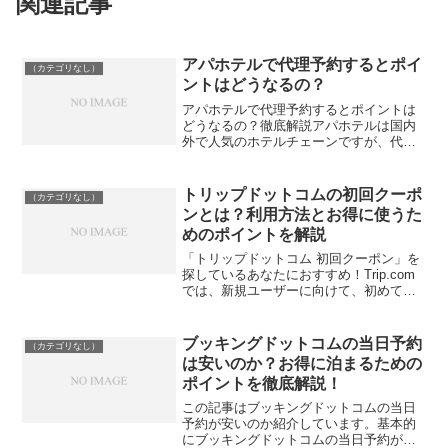
関連記事
アパホテルで代理予約するとポイ
（カテゴリなし）
ントはどうなるの？
アパホテルで代理予約するとポイントは
どうなるの？徹底解説アパホテルは国内
外で人気のホテルチェーンですが、代理
で予約をする際のポイント付与について
は疑問を持つ方も多いのではないでしょ
うか。この記事では、アパホテルのポイ
トリップドットコムの初回クーポ
（カテゴリなし）
ントシステムに焦点を当て...
ンとは？利用方法とお得に使うた
めのポイントを解説
「トリップドットコム 初回クーポン」を
探しているあなたにおすすめ！Trip.com
では、新規ユーザーに向けて、初めての
予約時に割引が受けられる初回クーポン
が提供されています。この記事では、こ
の初回クーポンの使い方、メリット、そ
ブッキングドットコムの当日予約
（カテゴリなし）
してお得に利用...
は安いのか？お得に泊まるための
ポイントを徹底解説！
この記事はブッキングドットコムの当日
予約が安いのか紹介しています。基本的
にブッキングドットコムの当日予約が安