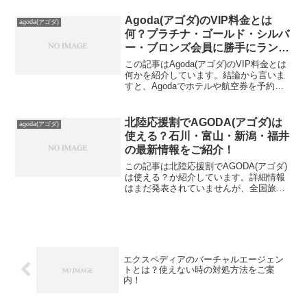
よね。しかし、Agodaのマイページ上で
は人数変更が直接できないことをご存知
Agoda(アゴダ)のVIP料金とは
agoda(アゴダ)
でしょう...
何？プラチナ・ゴールド・シルバ
ー・ブロンズ会員に勝手にランク
が上がるって本当なの？
この記事はAgoda(アゴダ)のVIP料金とは
何かを紹介しています。結論から言いま
すと、Agodaでホテルや航空券を予約す
ると会員ランクがブロンズからプラチナ
まで上がるシステムなんですよ。ランク
が上がれば上がるほど、割引率があがっ
北陸応援割でAGODA(アゴダ)は
agoda(アゴダ)
たりするん...
使える？石川・富山・新潟・福井
の最新情報をご紹介！
この記事は北陸応援割でAGODA(アゴダ)
は使える？か紹介しています。詳細情報
はまだ発表されていませんが、全国旅行
支援をAGODA(アゴダ)が実施した点から
AGODA(アゴダ)で北陸応援割は使えるで
しょう！そして13日時点では
AGODA(ア...
エクスペディアのバーチャルエージェン
トとは？使えない時の対処方法をご案
内！