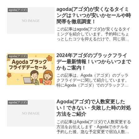
できません。予約の取り直ししかないん
ですよ。早速予約の取り直しをする人は
agoda(アゴダ)が安くなるタイミ
agoda(アゴダ)
下記の公式サイ...
ングは？いつが安いかセールや時
間帯を徹底調査！
この記事はagoda(アゴダ)が安くなるタイ
ミングを紹介しています。予約時にちょ
っとしたコツを抑えるだけで、同じ宿泊
プランでもぐっと安くなる可能性があり
ますよ。1番お得に予約できるのは今日の
割引やクーポンを利用して予約すること
2024年アゴダのブラックフライ
agoda(アゴダ)
です。早速ag...
デー最新情報！いつからいつまで
かもご案内！
この記事は、Agoda（アゴダ）のブッラ
クフライデーに関して紹介しています。
特にAgoda（アゴダ）でのブラックフラ
イデーは、旅行好きには見逃せない大セ
ールで最大70％以上でホテルが予約でき
るんですよ。例年アゴダでは年11月12日
Agoda(アゴダ)で人数変更した
agoda(アゴダ)
～11日2...
い！できない・失敗した時の対処
方法をご紹介
この記事はAgoda(アゴダ)で人数変更する
方法をお伝えします・Agodaでホテルを
予約した後、急な予定変更で宿泊人数を
変更しなければならないことがあります