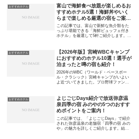
ティ充実のプランや、星空ナイトツアー
富山で海鮮食べ放題が楽しめるお
おすすめホテル
など、写真映えとリラック...
すすめホテル5選！海鮮丼やいく
らまで楽しめる厳選の宿をご案
内！
この記事では、富山で新鮮な魚介類をた
っぷり堪能できる「海鮮ビュッフェ付き
ホテル」を厳選して5軒ご紹介します。実
は、富山には宿泊料金そのままで、海鮮
丼やお寿司、白えび天ぷらまで食べ放題
のホテルが充実しています。旅行の食事
【2026年版】宮崎WBCキャンプ
おすすめホテル
に妥協したくない方や、...
におすすめのホテル10選！選手が
泊まったと噂の宿も紹介！
2026年のWBC（ワールド・ベースボー
ル・クラシック）宮崎キャンプがいよい
よ近づいてきました。プロ野球ファンに
とっては、選手の練習風景を間近で見ら
れる貴重なチャンス。そんなキャンプ見
学を快適に楽しむためには、宿泊するホ
よじごじDays紹介で放送弥彦温
おすすめホテル
テル選びがとても重要...
泉四季の宿 みのやの5つのおすす
めポイントをご案内！
この記事では、「よじごじDays」で紹介
された弥彦温泉の老舗宿「四季の宿 みの
や」の魅力を詳しくご紹介します。結論
から言うと、展望風呂や旬の食材を使っ
た絶品会席、さらに特別室「四照花」で