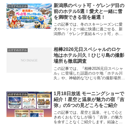
新潟県のペット可・ゲレンデ目の
おすすめホテル
前のホテル5選！愛犬と一緒に雪
を満喫できる宿を厳選！
この記事では、冬のスキーシーズンに愛
犬やペットと一緒に快適に過ごせる、新
潟県の「ゲレンデ直結＆ペット可」ホテ
ルを5つ厳選してご紹介します。越後湯沢
や苗場、津南などアクセスの良い人気エ
リアを中心に、温泉やペット用設備、サ
相棒2026元日スペシャルのロケ
おすすめホテル
ービスが充実した宿をピ...
地はホテル川久！ひじり島の撮影
場所も徹底調査
この記事では、『相棒2026元日スペシャ
ル』に登場した話題のロケ地「ホテル川
久」や、神秘的な“ひじり島”の撮影場所を
旅の視点からご紹介します。結論とし
て、ホテル川久はまるで海に浮かぶ宮殿
のような存在感で、ドラマの舞台として
1月18日放送 モーニングショーで
おすすめホテル
だけでなく、宿泊そ...
紹介！星空と温泉が魅力の宿「吉
弥」の5つの見どころをご紹介
この記事では、星空と温泉、そして心と
きめくおもてなしが揃う「吉弥」の魅力
を余すことなくご紹介します。結論とし
て、吉弥は女子旅やカップルにぴったり
の、大人の癒し旅が叶う宿です。アメニ