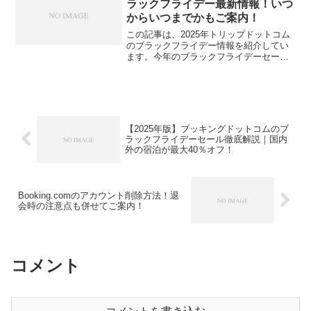
ラックフライデー最新情報！いつ
からいつまでかもご案内！
この記事は、2025年トリップドットコム
のブラックフライデー情報を紹介してい
ます。今年のブラックフライデーセール
は、**11月29日（金）ごろ**から開始さ
れ、週末を含めて数日間続くことが予想
されます。トリップドットコムでも同様
に、ブラック...
【2025年版】ブッキングドットコムのブ
ラックフライデーセール徹底解説｜国内
外の宿泊が最大40％オフ！
Booking.comのアカウント削除方法！退
会時の注意点も併せてご案内！
コメント