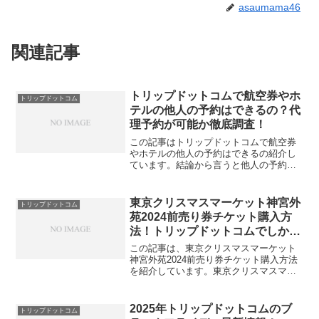
asaumama46
関連記事
トリップドットコムで航空券やホ
トリップドットコム
テルの他人の予約はできるの？代
理予約が可能か徹底調査！
この記事はトリップドットコムで航空券
やホテルの他人の予約はできるの紹介し
ています。結論から言うと他人の予約は
できますが、航空券は一度予約をしたら
搭乗者変更はできません。予約時に搭乗
者の変更をしないようにしてください。
東京クリスマスマーケット神宮外
トリップドットコム
ホテルも航空券代理予約は...
苑2024前売り券チケット購入方
法！トリップドットコムでしか買
えないの？
この記事は、東京クリスマスマーケット
神宮外苑2024前売り券チケット購入方法
を紹介しています。東京クリスマスマー
ケット神宮外苑のチケットはトリップド
ットコムでしか買えないんですよ。「前
売りチケットはトリップドットコムだ
2025年トリップドットコムのブ
トリップドットコム
け？」「前売りチケット...