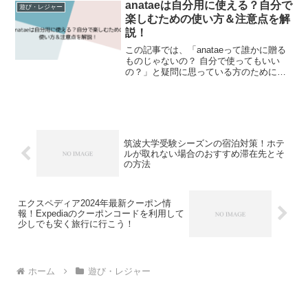
引されたキャンペーン開催中のプラン一
anataeは自分用に使える？自分で
遊び・レジャー
覧が出て...
楽しむための使い方＆注意点を解
説！
この記事では、「anataeって誰かに贈る
ものじゃないの？ 自分で使ってもいい
の？」と疑問に思っている方のために、
自分用としての活用方法を丁寧にご紹介
します。結論を言うと、anataeは自分で
購入し、自分の体験として楽しむことが
できるギフト...
筑波大学受験シーズンの宿泊対策！ホテ
ルが取れない場合のおすすめ滞在先とそ
の方法
エクスペディア2024年最新クーポン情
報！Expediaのクーポンコードを利用して
少しでも安く旅行に行こう！
ホーム
遊び・レジャー