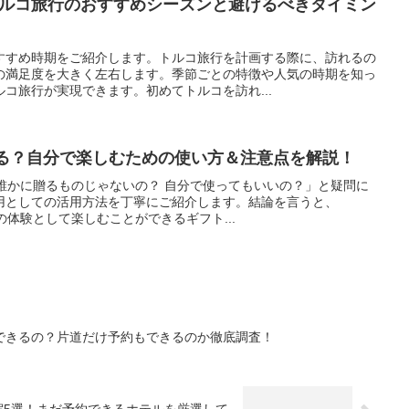
版！トルコ旅行のおすすめシーズンと避けるべきタイミン
すすめ時期をご紹介します。トルコ旅行を計画する際に、訪れるの
の満足度を大きく左右します。季節ごとの特徴や人気の時期を知っ
コ旅行が実現できます。初めてトルコを訪れ...
使える？自分で楽しむための使い方＆注意点を解説！
って誰かに贈るものじゃないの？ 自分で使ってもいいの？」と疑問に
用としての活用方法を丁寧にご紹介します。結論を言うと、
分の体験として楽しむことができるギフト...
できるの？片道だけ予約もできるのか徹底調査！
宿5選！まだ予約できるホテルを厳選して