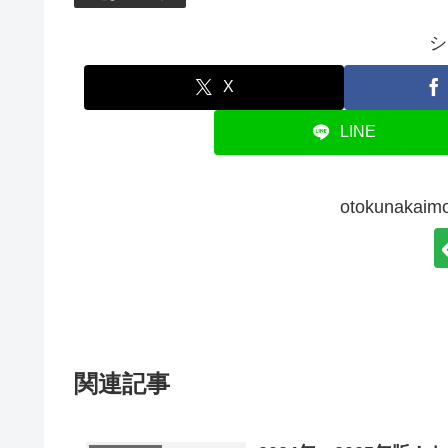
シ
X
LINE
otokunak
関連記事