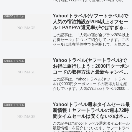
72時間のセール期間ヤフートラベルタイムセ
ールは開催中なんですよ。すぐにヤフートラ
ベルタイムセールを利用したい...
Yahoo!トラベル(ヤフートラベル)で
YAHOOトラベル
人気の宿泊施設が20%以上オフセー
ル！PAYPAY還元率がやばすぎる詳
細をご紹介！
この記事は、「人気の宿が全プラン20%以上
お得セール」について紹介しています。この
セールは現在開催中でを利用して、人気のホ
テルが20％以上お得に予約できるんですよ。
早速ヤフートラベルの人気の宿が全プラン
20%以上お得セールでホテルを予約した...
Yahooトラベル(ヤフートラベル)で
YAHOOトラベル
お得に旅行しよう：2000円クーポン
コードの取得方法と最新キャンペー
ン情報！
この記事は、Yahooトラベル(ヤフートラベ
ル)で2000円クーポンコードの取得方法を紹
介しています。人気のYahooトラベル2000円
分のクーポンコードの取得の方法を知りたい
人はこの記事を、最新のYahooトラベルのク
ーポンを取得したい人...
Yahoo!トラベル週末タイムセール最
YAHOOトラベル
新情報！ヤフートラベルの週末72時
間タイムセールは安くないのは本当
なのか徹底レポ！
この記事はYahoo!トラベル週末タイムセール
最新情報！を紹介しています。ヤフートラベ