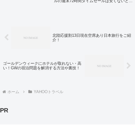
ルの週末72時間タイムセールは安くないとい
う人もいるのですが、実際は安くて週末を待
ちわびている人が多いんですよ。早速Yahoo!
トラベル週末タイムセールを...
北陸応援割13日現在空席あり日本旅行をご紹
介！
ゴールデンウィークにホテルが取れない・高
い！GWの宿泊問題を解消する方法や裏技！
ホーム
YAHOOトラベル
PR