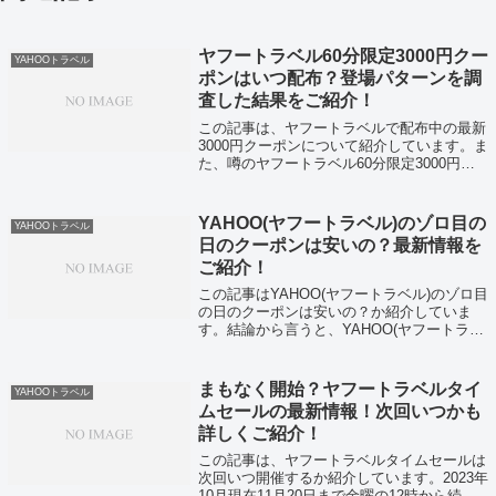
ヤフートラベル60分限定3000円クー
YAHOOトラベル
ポンはいつ配布？登場パターンを調
査した結果をご紹介！
この記事は、ヤフートラベルで配布中の最新
3000円クーポンについて紹介しています。ま
た、噂のヤフートラベル60分限定3000円ク
ーポンはいつ配布かも併せてご紹介していま
すYAHOOトラベルの最新のクーポンを知り
たい人は下記のクーポンの配布ペ...
YAHOO(ヤフートラベル)のゾロ目の
YAHOOトラベル
日のクーポンは安いの？最新情報を
ご紹介！
この記事はYAHOO(ヤフートラベル)のゾロ目
の日のクーポンは安いの？か紹介していま
す。結論から言うと、YAHOO(ヤフートラベ
ル)のゾロ目の日のクーポンは終了していま
す。でも安心してください。YAHOOトラベ
ルはゾロ目の日の日以上にお得な...
まもなく開始？ヤフートラベルタイ
YAHOOトラベル
ムセールの最新情報！次回いつかも
詳しくご紹介！
この記事は、ヤフートラベルタイムセールは
次回いつ開催するか紹介しています。2023年
10月現在11月20日まで金曜の12時から続く