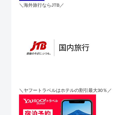
＼海外旅行ならJTB／
＼ヤフートラベルはホテルの割引最大30％／