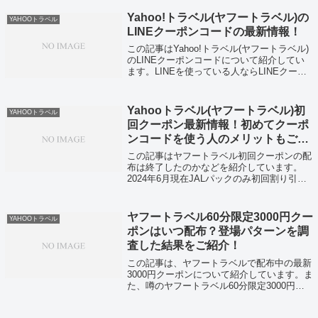
で使える即時利用があるんですよ。この即時
割引はオンライン事前決済すれ...
Yahoo!トラベル(ヤフートラベル)の
YAHOOトラベル
LINEクーポンコードの最新情報！
この記事はYahoo!トラベル(ヤフートラベル)
のLINEクーポンコードについて紹介してい
ます。LINEを使っている人ならLINEクーポ
ンコードを取っておいて損はないと思いま
す。Yahoo!トラベルのクーポンコードに関し
て知りたい人はこの記...
Yahooトラベル(ヤフートラベル)初
YAHOOトラベル
回クーポン最新情報！初めてクーポ
ンコードを使う人のメリットもご紹
介
この記事はヤフートラベル初回クーポンの配
布は終了したのかなどを紹介しています。
2024年6月現在JALパックのみ初回割り引き
クーポンがとLYPプレミアム会員のみ初回ク
ーポンが配布されています。でも安心してく
ださい。LYP会員じゃない人や、ホ...
ヤフートラベル60分限定3000円クー
YAHOOトラベル
ポンはいつ配布？登場パターンを調
査した結果をご紹介！
この記事は、ヤフートラベルで配布中の最新
3000円クーポンについて紹介しています。ま
た、噂のヤフートラベル60分限定3000円ク
ーポンはいつ配布かも併せてご紹介していま
すYAHOOトラベルの最新のクーポンを知り