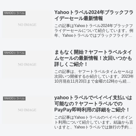
Yahooトラベル2024年ブラックフラ
YAHOOトラベル
イデーセール最新情報
この記事はYahooトラベル2024年ブラックフ
ライデーセールについて紹介しています。例
年、Yahooトラベルではブラックフライデー
セールが行われておらず、2024年も同様にブ
ラックフライデーセールが実施されない可能
性が高いです。しかし、心...
まもなく開始？ヤフートラベルタイ
YAHOOトラベル
ムセールの最新情報！次回いつかも
詳しくご紹介！
この記事は、ヤフートラベルタイムセールは
次回いつ開催するか紹介しています。2023年
10月現在11月20日まで金曜の12時から続く
72時間のセール期間ヤフートラベルタイムセ
ールは開催中なんですよ。すぐにヤフートラ
ベルタイムセールを利用したい...
yahooトラベルでペイペイ支払いは
YAHOOトラベル
可能なの？ヤフートラベルでの
PayPay即時利用の詳細をご紹介！
この記事はYahooトラベルのペイペイポイン
ト利用について紹介しています。結論から言
いますと、Yahooトラベルでは旅行の予約で
もらえるPayPayポイントをその旅行の予約