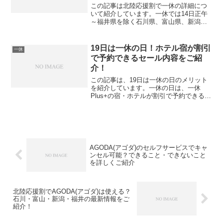
この記事は北陸応援割で一休の詳細につ
いて紹介しています。一休では14日正午
～福井県を除く石川県、富山県、新潟県
で北陸応援割の予約開始です！一休会員
は最大5％割引になるんですよ。すぐに一
休で北陸応援割を予約する人は下記の公
19日は一休の日！ホテル宿が割引
一休
式サイトを、一休で北...
で予約できるセール内容をご紹
介！
この記事は、19日は一休の日のメリット
を紹介しています。一休の日は、一休
Plus+の宿・ホテルが割引で予約できるセ
ールなんんですよ。早速19日の一休の日
セールでホテルを予約したい人は下記の
一休の公式サイトを、一休の日について
詳しく知りたい人...
AGODA(アゴダ)のセルフサービスでキャ
ンセル可能？できること・できないこと
を詳しくご紹介
北陸応援割でAGODA(アゴダ)は使える？
石川・富山・新潟・福井の最新情報をご
紹介！