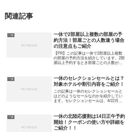
関連記事
一休で2部屋以上複数の部屋の予
一休
約方法！部屋ごとの人数違う場合
の注意点もご紹介
【PR】この記事は一休で2部屋以上複数
の部屋の予約方法を紹介しています。2部
屋以上予約するとき部屋ごとの人数が違
う場合の予約方法と、同じ時の予約方法
を紹介しています。予約方法を間違えな
いようにしっかり読み進めてください
一休のセレクションセールとは？
一休
ね。一休で2部屋以上複...
対象ホテルや割引内容をご紹介！
この記事は一休のセレクションセールと
はどのようなセールなのかを紹介してい
ます。セレクションセールは、4/22月曜
正午から 5/7火曜正午まで開催中です。早
速セレクションセールでホテルを予約し
たい人は下記の公式サイトを、開催中の
一休の北陸応援割は14日正午予約
一休
一休のセレクシ...
開始！クーポンの使い方や詳細を
ご紹介！！