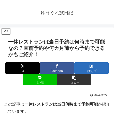
ゆうぐれ旅日記
PR
一休レストランは当日予約は何時まで可能
なの？直前予約や何カ月前から予約できる
かもご紹介！
X
Facebook
はてブ
LINE
コピー
2024.02.22
この記事は
一休レストランは当日何時まで予約可能か
紹介
しています。