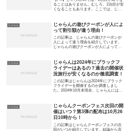
ることはありません。むしろ、2泊目が安
くなることもあります。ここでは、じゃ
らんnetの2泊目は高いは嘘！勘違いされ
る2つの理由をご紹介します。じゃらんの
2泊目が高いと勘違いされる理由① 料金
じゃらんの遊びクーポンが人によ
じゃらん
設定の仕...
って割引額が違う理由！
この記事は、じゃらんの遊びクーポンが
人によって違う理由を紹介しています。
じゃらんの遊びクーポンが人によって割
引額が違います。その理由を読んで、賢
くじゃらんで遊び体験を申し込んでくだ
さいね！じゃらんの遊びクーポンが人に
じゃらんは2024年にブラックフ
じゃらん
よって違う理由！それはス...
ライデーはあるの？過去の開催状
況旅行が安くなるのか徹底調査！
この記事はじゃらんは2024年にブラック
フライデーを開催するのか調査しまし
た。2024年10月末現在、じゃらんにはブ
ラックフライデーに関する情報はありま
せんでした。過去のじゃらんでのブラッ
クフライデーの開催状況を知りたい人は
じゃらんクーポンフェス次回の開
じゃらん
この記事を、じゃ...
催はいつ？第3弾の配布は10月26
日10時から！
この記事はじゃらんクーポンフェスの次
回がいつか紹介しています。結論から言