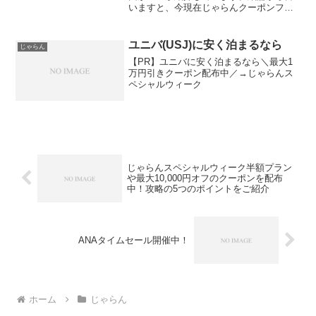
いますと、今現在じゃらんクーポンフェ
スは今現在も開催されており、第3弾の配
布は10月26日10時からです。じゃらんの
クーポンフェスは、利用者にとって非常
ユニバ(USJ)に安く泊まるなら
じゃらん
に魅力的なキャン...
【PR】ユニバに安く泊まるなら＼最大1
万円引きクーポン配布中／→じゃらんス
ペシャルウィーク
じゃらんスペシャルウィーク半額プラン
や最大10,000円オフのクーポンを配布
中！攻略の5つのポイントをご紹介
ANAタイムセール開催中！
ホーム
じゃらん