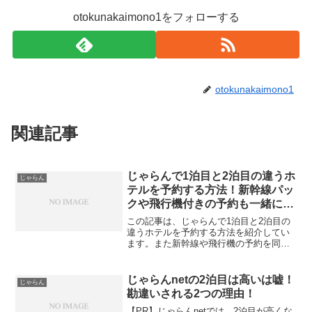
otokunakaimono1をフォローする
otokunakaimono1
関連記事
じゃらんで1泊目と2泊目の違うホ
じゃらん
テルを予約する方法！新幹線パッ
クや飛行機付きの予約も一緒に紹
介します！
この記事は、じゃらんで1泊目と2泊目の
違うホテルを予約する方法を紹介してい
ます。また新幹線や飛行機の予約を同時
にする時に1泊目と2泊目に違うホテルが
予約をできるかを詳しく紹介していま
す。じゃらんで1泊目と2泊目のホテルを
じゃらんnetの2泊目は高いは嘘！
じゃらん
予約する方法を知りた...
勘違いされる2つの理由！
【PR】じゃらんnetでは、2泊目が高くな